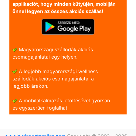
applikációt, hogy minden kütyüjén, mobilján
önnel legyen az összes akciós szállás!
Magyarországi szállodák akciós
csomagajánlatai egy helyen.
A legjobb magyarországi wellness
szállodák akciós csomagajánlatai a
legjobb árakon.
A mobilalkalmazás letöltésével gyorsan
és egyszerũen foglalhat.
www.budapestszallas.com
Copyright © 2002 - 2026