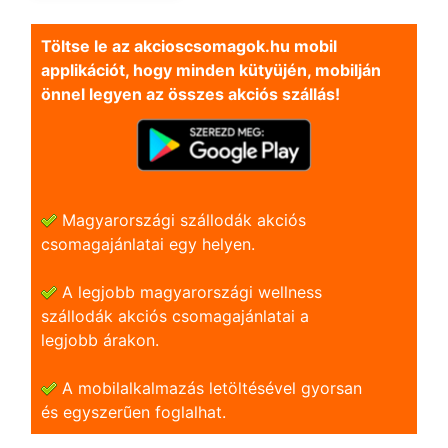
Töltse le az akcioscsomagok.hu mobil
applikációt, hogy minden kütyüjén, mobilján
önnel legyen az összes akciós szállás!
Magyarországi szállodák akciós
csomagajánlatai egy helyen.
A legjobb magyarországi wellness
szállodák akciós csomagajánlatai a
legjobb árakon.
A mobilalkalmazás letöltésével gyorsan
és egyszerũen foglalhat.