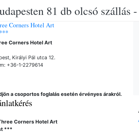
udapesten 81 db olcsó szállás -
ree Corners Hotel Art
***
ree Corners Hotel Art
st, Királyi Pál utca 12.
ám: +36-1-2279614
djön a csoportos foglalás esetén érvényes árakról.
nlatkérés
Three Corners Hotel Art
t ***