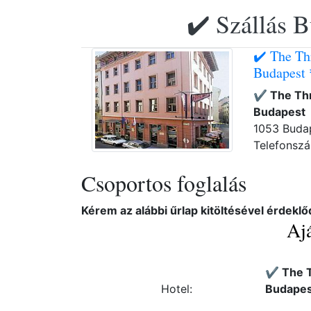
✔️ Szállás B
✔️ The Th
Budapest 
✔️ The Th
Budapest
1053 Budape
Telefonsz
Csoportos foglalás
Kérem az alábbi űrlap kitöltésével érdeklő
Ajá
✔️ The 
Hotel:
Budapes