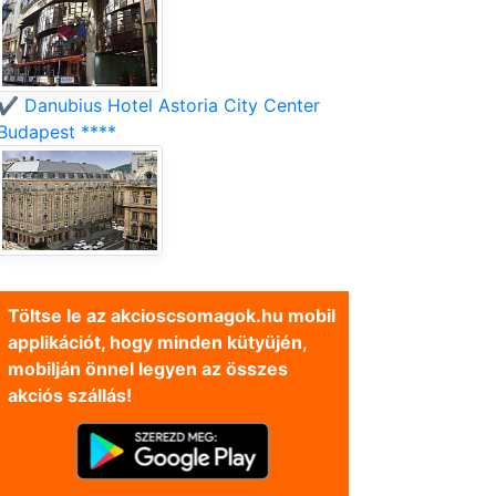
✔️ Danubius Hotel Astoria City Center
Budapest ****
Töltse le az akcioscsomagok.hu mobil
applikációt, hogy minden kütyüjén,
mobilján önnel legyen az összes
akciós szállás!