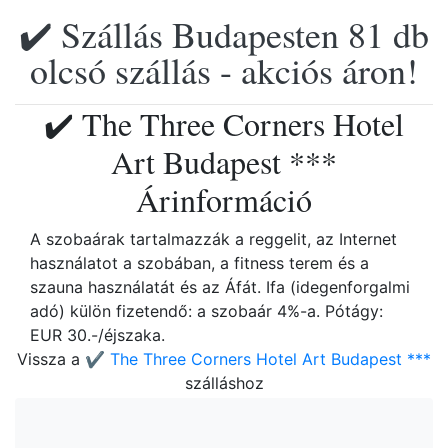
✔️ Szállás Budapesten 81 db
olcsó szállás - akciós áron!
✔️ The Three Corners Hotel
Art Budapest ***
Árinformáció
A szobaárak tartalmazzák a reggelit, az Internet
használatot a szobában, a fitness terem és a
szauna használatát és az Áfát. Ifa (idegenforgalmi
adó) külön fizetendő: a szobaár 4%-a. Pótágy:
EUR 30.-/éjszaka.
Vissza a
✔️ The Three Corners Hotel Art Budapest ***
szálláshoz