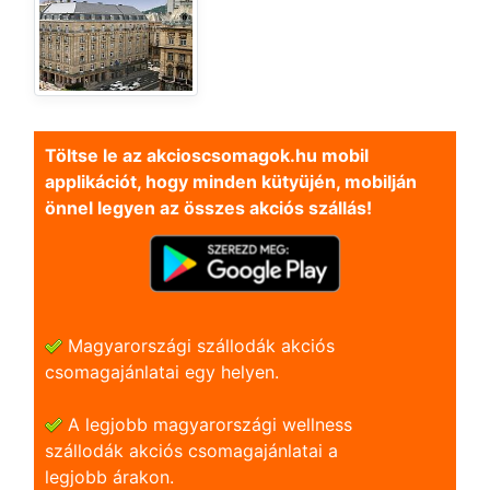
Töltse le az akcioscsomagok.hu mobil
applikációt, hogy minden kütyüjén, mobilján
önnel legyen az összes akciós szállás!
Magyarországi szállodák akciós
csomagajánlatai egy helyen.
A legjobb magyarországi wellness
szállodák akciós csomagajánlatai a
legjobb árakon.