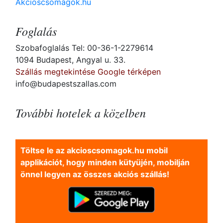
Akcioscsomagok.hu
Foglalás
Szobafoglalás Tel: 00-36-1-2279614
1094 Budapest, Angyal u. 33.
Szállás megtekintése Google térképen
info@budapestszallas.com
További hotelek a közelben
Töltse le az akcioscsomagok.hu mobil
applikációt, hogy minden kütyüjén, mobilján
önnel legyen az összes akciós szállás!