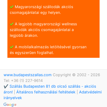
Magyarországi szállodák akciós
csomagajánlatai egy helyen.
A legjobb magyarországi wellness
szállodák akciós csomagajánlatai a
legjobb árakon.
A mobilalkalmazás letöltésével gyorsan
és egyszerũen foglalhat.
www.budapestszallas.com
Copyright © 2002 - 2026
Tel: +36 (1) 227-9614
✔️ Szállás Budapesten 81 db olcsó szállás - akciós
áron!
|
Általános felhasználási feltételek
|
Adatvédelmi
irányelvek