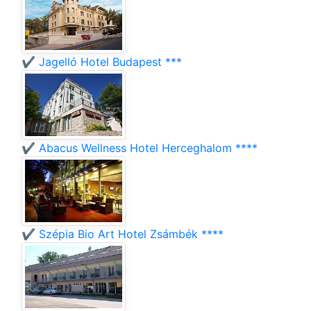
✔️ Jagelló Hotel Budapest ***
✔️ Abacus Wellness Hotel Herceghalom ****
✔️ Szépia Bio Art Hotel Zsámbék ****