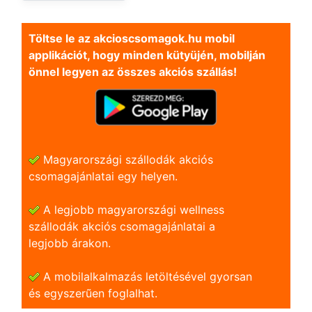
Töltse le az akcioscsomagok.hu mobil
applikációt, hogy minden kütyüjén, mobilján
önnel legyen az összes akciós szállás!
Magyarországi szállodák akciós
csomagajánlatai egy helyen.
A legjobb magyarországi wellness
szállodák akciós csomagajánlatai a
legjobb árakon.
A mobilalkalmazás letöltésével gyorsan
és egyszerũen foglalhat.