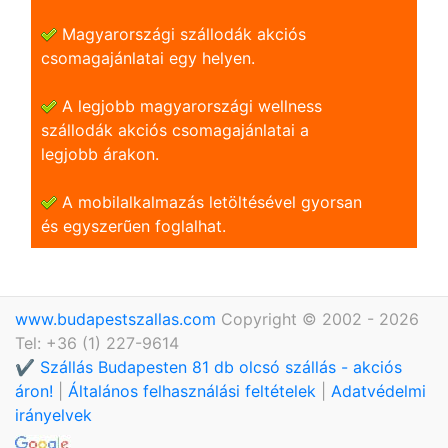
Magyarországi szállodák akciós
csomagajánlatai egy helyen.
A legjobb magyarországi wellness
szállodák akciós csomagajánlatai a
legjobb árakon.
A mobilalkalmazás letöltésével gyorsan
és egyszerũen foglalhat.
www.budapestszallas.com
Copyright © 2002 - 2026
Tel: +36 (1) 227-9614
✔️ Szállás Budapesten 81 db olcsó szállás - akciós
áron!
|
Általános felhasználási feltételek
|
Adatvédelmi
irányelvek