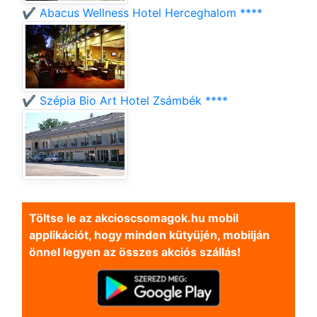
✔️ Abacus Wellness Hotel Herceghalom ****
✔️ Szépia Bio Art Hotel Zsámbék ****
Töltse le az akcioscsomagok.hu mobil
applikációt, hogy minden kütyüjén, mobilján
önnel legyen az összes akciós szállás!