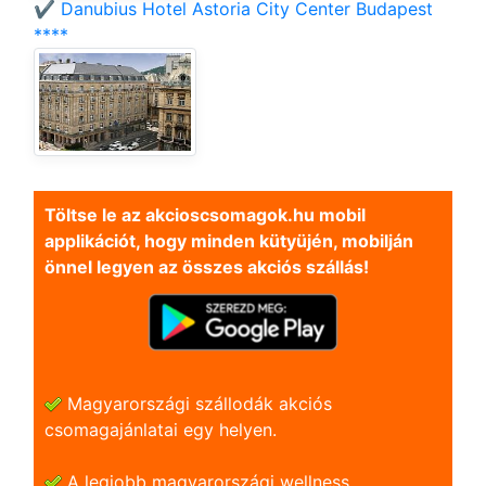
✔️ Danubius Hotel Astoria City Center Budapest
****
Töltse le az akcioscsomagok.hu mobil
applikációt, hogy minden kütyüjén, mobilján
önnel legyen az összes akciós szállás!
Magyarországi szállodák akciós
csomagajánlatai egy helyen.
A legjobb magyarországi wellness