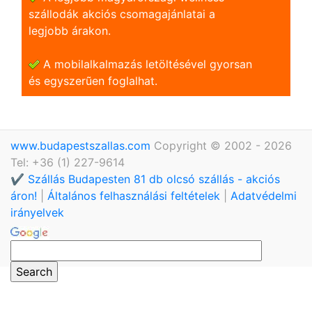
szállodák akciós csomagajánlatai a
legjobb árakon.
A mobilalkalmazás letöltésével gyorsan
és egyszerũen foglalhat.
www.budapestszallas.com
Copyright © 2002 - 2026
Tel: +36 (1) 227-9614
✔️ Szállás Budapesten 81 db olcsó szállás - akciós
áron!
|
Általános felhasználási feltételek
|
Adatvédelmi
irányelvek