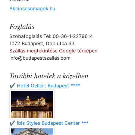
Akcioscsomagok.hu
Foglalás
Szobafoglalás Tel: 00-36-1-2279614
1072 Budapest, Dob utca 63.
Szállás megtekintése Google térképen
info@budapestszallas.com
További hotelek a közelben
✔️ Hotel Gellért Budapest ****
✔️ Ibis Styles Budapest Center ***