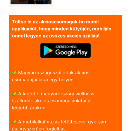
Töltse le az akcioscsomagok.hu mobil
applikációt, hogy minden kütyüjén, mobilján
önnel legyen az összes akciós szállás!
Magyarországi szállodák akciós
csomagajánlatai egy helyen.
A legjobb magyarországi wellness
szállodák akciós csomagajánlatai a
legjobb árakon.
A mobilalkalmazás letöltésével gyorsan
és egyszerũen foglalhat.