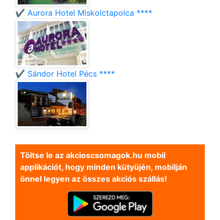
✔️ Aurora Hotel Miskolctapolca ****
✔️ Sándor Hotel Pécs ****
Töltse le az akcioscsomagok.hu mobil
applikációt, hogy minden kütyüjén, mobilján
önnel legyen az összes akciós szállás!