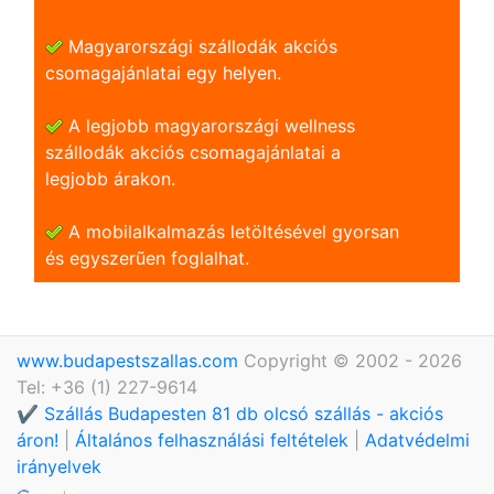
Magyarországi szállodák akciós
csomagajánlatai egy helyen.
A legjobb magyarországi wellness
szállodák akciós csomagajánlatai a
legjobb árakon.
A mobilalkalmazás letöltésével gyorsan
és egyszerũen foglalhat.
www.budapestszallas.com
Copyright © 2002 - 2026
Tel: +36 (1) 227-9614
✔️ Szállás Budapesten 81 db olcsó szállás - akciós
áron!
|
Általános felhasználási feltételek
|
Adatvédelmi
irányelvek