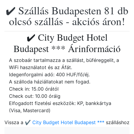
✔️ Szállás Budapesten 81 db
olcsó szállás - akciós áron!
✔️ City Budget Hotel
Budapest *** Árinformáció
A szobaár tartalmazza a szállást, büféreggelit, a
WiFi használatot és az Áfát.
Idegenforgalmi adó: 400 HUF/fő/éj.
A szálloda háziállatokat nem fogad.
Check in: 15.00 órától
Check out: 10.00 óráig
Elfogadott fizetési eszközök: KP, bankkártya
(Visa, Mastercard)
Vissza a
✔️ City Budget Hotel Budapest ***
szálláshoz