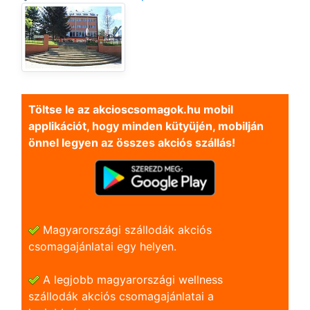
Töltse le az akcioscsomagok.hu mobil
applikációt, hogy minden kütyüjén, mobilján
önnel legyen az összes akciós szállás!
Magyarországi szállodák akciós
csomagajánlatai egy helyen.
A legjobb magyarországi wellness
szállodák akciós csomagajánlatai a