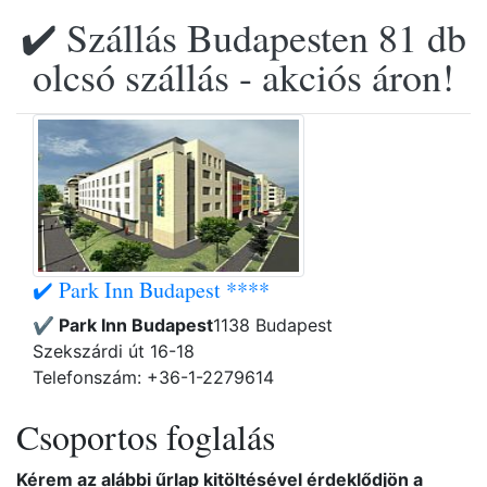
✔️ Szállás Budapesten 81 db
olcsó szállás - akciós áron!
✔️ Park Inn Budapest ****
✔️ Park Inn Budapest
1138 Budapest
Szekszárdi út 16-18
Telefonszám: +36-1-2279614
Csoportos foglalás
Kérem az alábbi űrlap kitöltésével érdeklődjön a