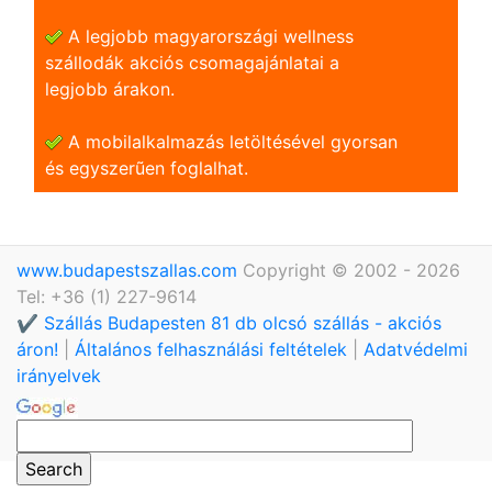
A legjobb magyarországi wellness
szállodák akciós csomagajánlatai a
legjobb árakon.
A mobilalkalmazás letöltésével gyorsan
és egyszerũen foglalhat.
www.budapestszallas.com
Copyright © 2002 - 2026
Tel: +36 (1) 227-9614
✔️ Szállás Budapesten 81 db olcsó szállás - akciós
áron!
|
Általános felhasználási feltételek
|
Adatvédelmi
irányelvek