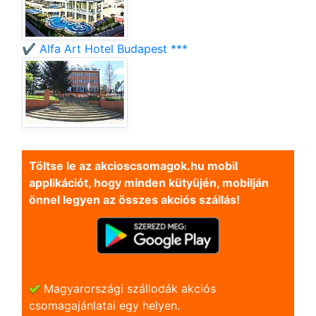
✔️ Alfa Art Hotel Budapest ***
Töltse le az akcioscsomagok.hu mobil
applikációt, hogy minden kütyüjén, mobilján
önnel legyen az összes akciós szállás!
Magyarországi szállodák akciós
csomagajánlatai egy helyen.