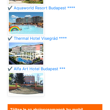
✔️ Aquaworld Resort Budapest ****
✔️ Thermal Hotel Visegrád ****
✔️ Alfa Art Hotel Budapest ***
Töltse le az akcioscsomagok.hu mobil