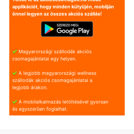
applikációt, hogy minden kütyüjén, mobilján
önnel legyen az összes akciós szállás!
Magyarországi szállodák akciós
csomagajánlatai egy helyen.
A legjobb magyarországi wellness
szállodák akciós csomagajánlatai a
legjobb árakon.
A mobilalkalmazás letöltésével gyorsan
és egyszerũen foglalhat.