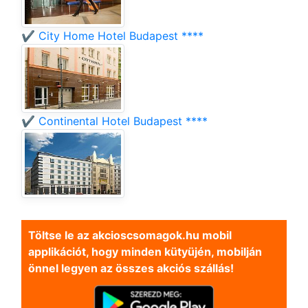
✔️ City Home Hotel Budapest ****
✔️ Continental Hotel Budapest ****
Töltse le az akcioscsomagok.hu mobil
applikációt, hogy minden kütyüjén, mobilján
önnel legyen az összes akciós szállás!