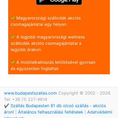
Magyarországi szállodák akciós
csomagajánlatai egy helyen.
A legjobb magyarországi wellness
szállodák akciós csomagajánlatai a
legjobb árakon.
A mobilalkalmazás letöltésével gyorsan
és egyszerũen foglalhat.
www.budapestszallas.com
Copyright © 2002 - 2026
Tel: +36 (1) 227-9614
✔️ Szállás Budapesten 81 db olcsó szállás - akciós
áron!
|
Általános felhasználási feltételek
|
Adatvédelmi