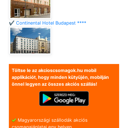
✔️ Continental Hotel Budapest ****
Töltse le az akcioscsomagok.hu mobil
applikációt, hogy minden kütyüjén, mobilján
önnel legyen az összes akciós szállás!
Magyarországi szállodák akciós
csomagajánlatai egy helyen.