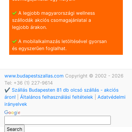
A legjobb magyarországi wellness
szállodák akciós csomagajánlatai a
legjobb árakon.
A mobilalkalmazás letöltésével gyorsan
és egyszerũen foglalhat.
www.budapestszallas.com
Copyright © 2002 - 2026
Tel: +36 (1) 227-9614
✔️ Szállás Budapesten 81 db olcsó szállás - akciós
áron!
|
Általános felhasználási feltételek
|
Adatvédelmi
irányelvek