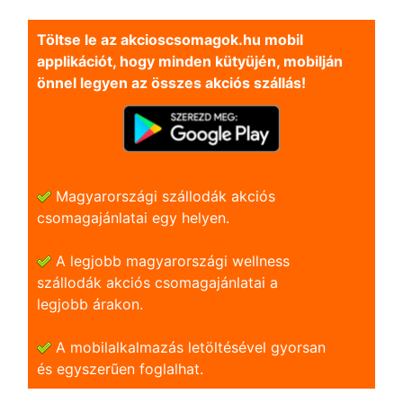
Töltse le az akcioscsomagok.hu mobil
applikációt, hogy minden kütyüjén, mobilján
önnel legyen az összes akciós szállás!
Magyarországi szállodák akciós
csomagajánlatai egy helyen.
A legjobb magyarországi wellness
szállodák akciós csomagajánlatai a
legjobb árakon.
A mobilalkalmazás letöltésével gyorsan
és egyszerũen foglalhat.