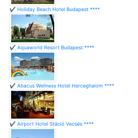
✔️ Holiday Beach Hotel Budapest ****
✔️ Aquaworld Resort Budapest ****
✔️ Abacus Wellness Hotel Herceghalom ****
✔️ Airport Hotel Stáció Vecsés ****