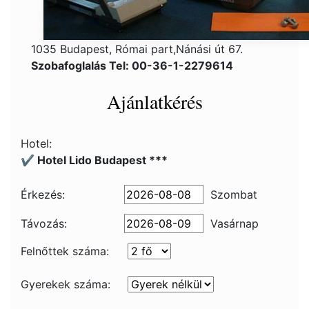
1035 Budapest, Római part,Nánási út 67.
Szobafoglalás Tel: 00-36-1-2279614
Ajánlatkérés
Hotel:
✔️ Hotel Lido Budapest ***
Érkezés:
Szombat
Távozás:
Vasárnap
Felnőttek száma:
Gyerekek száma: