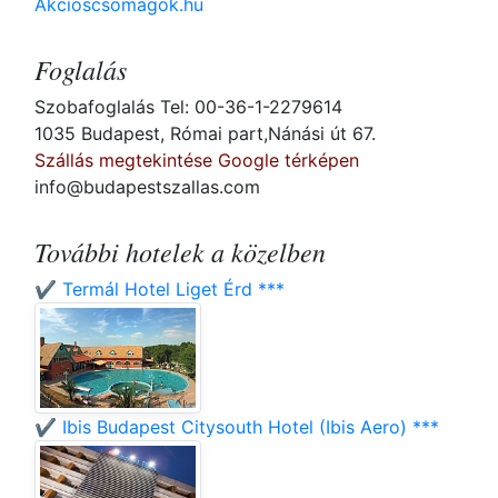
Akcioscsomagok.hu
Foglalás
Szobafoglalás Tel: 00-36-1-2279614
1035 Budapest, Római part,Nánási út 67.
Szállás megtekintése Google térképen
info@budapestszallas.com
További hotelek a közelben
✔️ Termál Hotel Liget Érd ***
✔️ Ibis Budapest Citysouth Hotel (Ibis Aero) ***