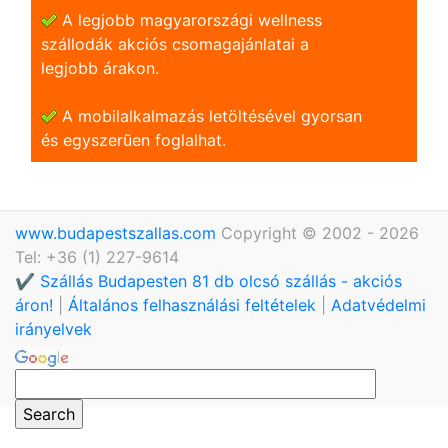
A legjobb magyarországi wellness
szállodák akciós csomagajánlatai a
legjobb árakon.
A mobilalkalmazás letöltésével gyorsan
és egyszerũen foglalhat.
www.budapestszallas.com
Copyright © 2002 - 2026
Tel: +36 (1) 227-9614
✔️ Szállás Budapesten 81 db olcsó szállás - akciós
áron!
|
Általános felhasználási feltételek
|
Adatvédelmi
irányelvek