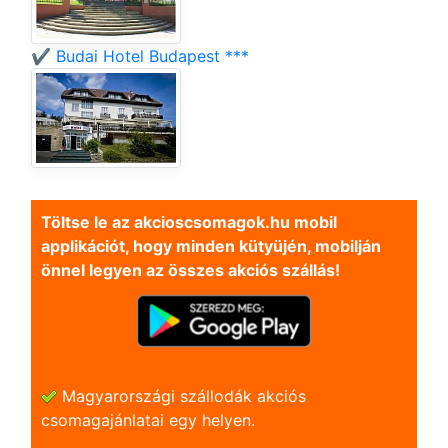
✔️ Budai Hotel Budapest ***
Töltse le az akcioscsomagok.hu mobil
applikációt, hogy minden kütyüjén, mobilján
önnel legyen az összes akciós szállás!
Magyarországi szállodák akciós
csomagajánlatai egy helyen.