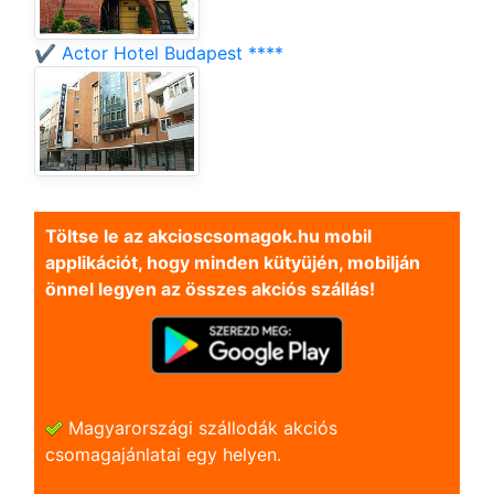
✔️ Actor Hotel Budapest ****
Töltse le az akcioscsomagok.hu mobil
applikációt, hogy minden kütyüjén, mobilján
önnel legyen az összes akciós szállás!
Magyarországi szállodák akciós
csomagajánlatai egy helyen.