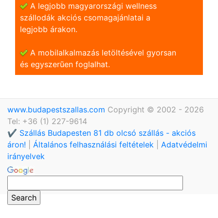
A legjobb magyarországi wellness
szállodák akciós csomagajánlatai a
legjobb árakon.
A mobilalkalmazás letöltésével gyorsan
és egyszerũen foglalhat.
www.budapestszallas.com
Copyright © 2002 - 2026
Tel: +36 (1) 227-9614
✔️ Szállás Budapesten 81 db olcsó szállás - akciós
áron!
|
Általános felhasználási feltételek
|
Adatvédelmi
irányelvek