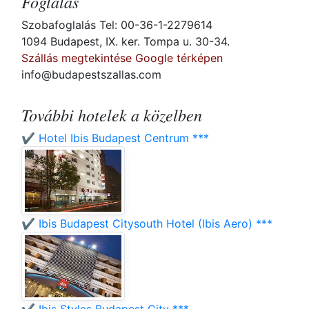
Foglalás
Szobafoglalás Tel: 00-36-1-2279614
1094 Budapest, IX. ker. Tompa u. 30-34.
Szállás megtekintése Google térképen
info@budapestszallas.com
További hotelek a közelben
✔️ Hotel Ibis Budapest Centrum ***
✔️ Ibis Budapest Citysouth Hotel (Ibis Aero) ***