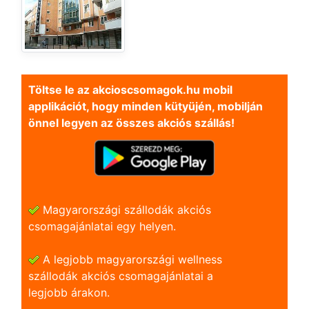
Töltse le az akcioscsomagok.hu mobil
applikációt, hogy minden kütyüjén, mobilján
önnel legyen az összes akciós szállás!
Magyarországi szállodák akciós
csomagajánlatai egy helyen.
A legjobb magyarországi wellness
szállodák akciós csomagajánlatai a
legjobb árakon.