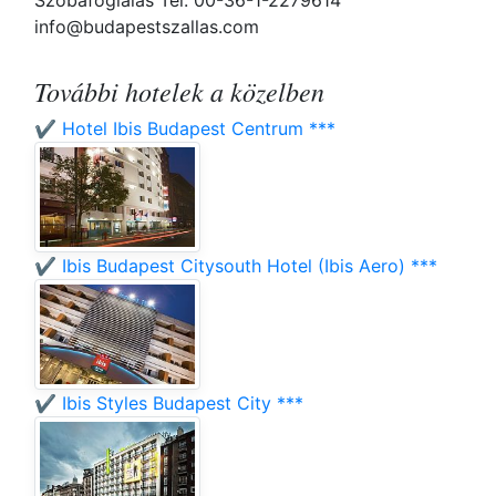
Szobafoglalás Tel: 00-36-1-2279614
info@budapestszallas.com
További hotelek a közelben
✔️ Hotel Ibis Budapest Centrum ***
✔️ Ibis Budapest Citysouth Hotel (Ibis Aero) ***
✔️ Ibis Styles Budapest City ***