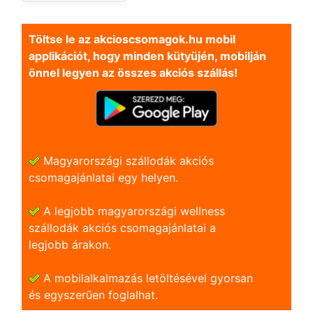
Töltse le az akcioscsomagok.hu mobil
applikációt, hogy minden kütyüjén, mobilján
önnel legyen az összes akciós szállás!
Magyarországi szállodák akciós
csomagajánlatai egy helyen.
A legjobb magyarországi wellness
szállodák akciós csomagajánlatai a
legjobb árakon.
A mobilalkalmazás letöltésével gyorsan
és egyszerũen foglalhat.