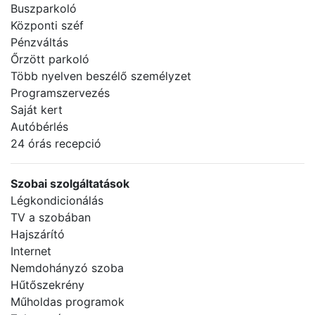
Buszparkoló
Központi széf
Pénzváltás
Őrzött parkoló
Több nyelven beszélő személyzet
Programszervezés
Saját kert
Autóbérlés
24 órás recepció
Szobai szolgáltatások
Légkondicionálás
TV a szobában
Hajszárító
Internet
Nemdohányzó szoba
Hűtőszekrény
Műholdas programok