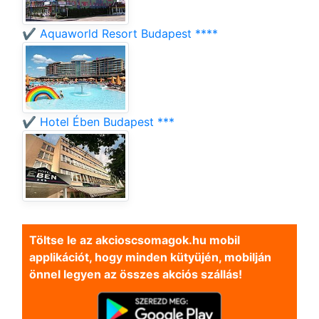
✔️ Aquaworld Resort Budapest ****
✔️ Hotel Ében Budapest ***
Töltse le az akcioscsomagok.hu mobil
applikációt, hogy minden kütyüjén, mobilján
önnel legyen az összes akciós szállás!