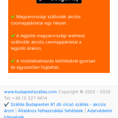
Magyarországi szállodák akciós
csomagajánlatai egy helyen.
A legjobb magyarországi wellness
szállodák akciós csomagajánlatai a
legjobb árakon.
A mobilalkalmazás letöltésével gyorsan
és egyszerũen foglalhat.
www.budapestszallas.com
Copyright © 2002 - 2026
Tel: +36 (1) 227-9614
✔️ Szállás Budapesten 81 db olcsó szállás - akciós
áron!
|
Általános felhasználási feltételek
|
Adatvédelmi
irányelvek