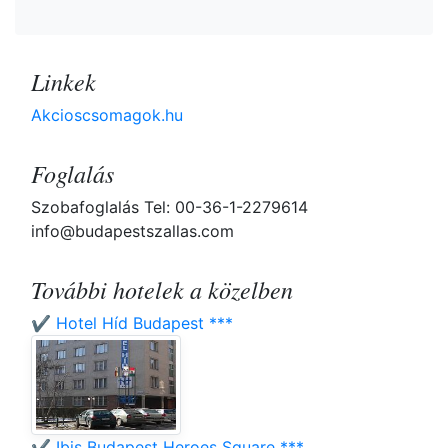
Linkek
Akcioscsomagok.hu
Foglalás
Szobafoglalás Tel: 00-36-1-2279614
info@budapestszallas.com
További hotelek a közelben
✔️ Hotel Híd Budapest ***
✔️ Ibis Budapest Heroes Square ***