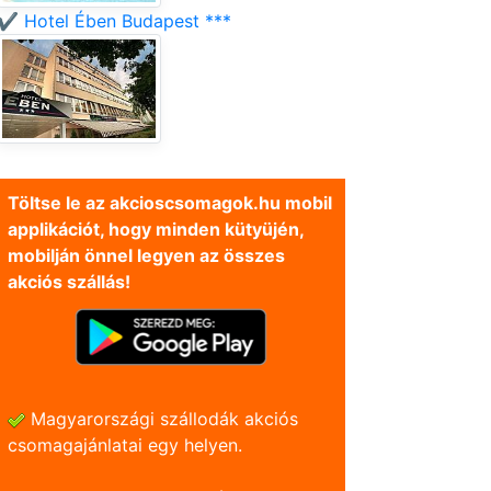
✔️ Hotel Ében Budapest ***
Töltse le az akcioscsomagok.hu mobil
applikációt, hogy minden kütyüjén,
mobilján önnel legyen az összes
akciós szállás!
Magyarországi szállodák akciós
csomagajánlatai egy helyen.