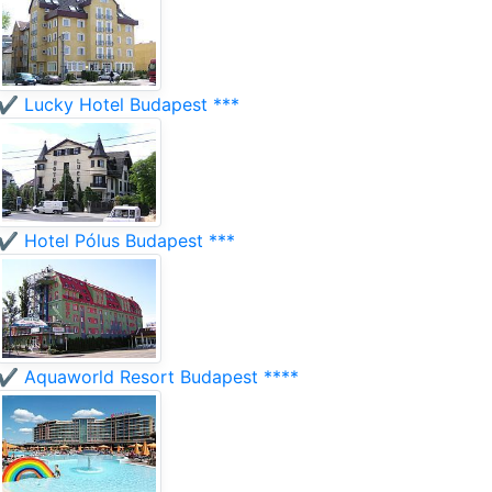
✔️ Lucky Hotel Budapest ***
✔️ Hotel Pólus Budapest ***
✔️ Aquaworld Resort Budapest ****