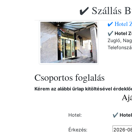
✔️ Szállás B
✔️ Hotel 
✔️ Hotel 
Zugló, Nag
Telefonsz
Csoportos foglalás
Kérem az alábbi űrlap kitöltésével érdeklő
Ajá
Hotel:
✔️ Hote
Érkezés: