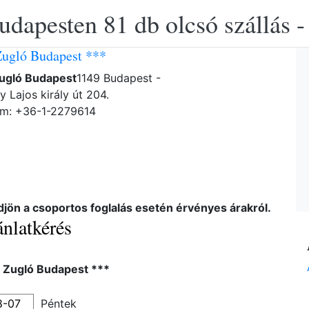
udapesten 81 db olcsó szállás -
Zugló Budapest ***
Zugló Budapest
1149 Budapest -
y Lajos király út 204.
ám: +36-1-2279614
djön a csoportos foglalás esetén érvényes árakról.
nlatkérés
l Zugló Budapest ***
Péntek