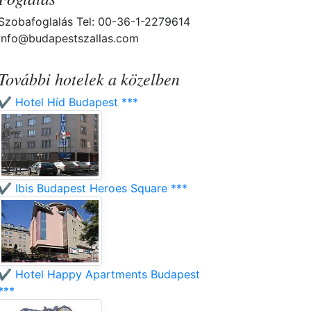
Szobafoglalás Tel: 00-36-1-2279614
info@budapestszallas.com
További hotelek a közelben
✔️ Hotel Híd Budapest ***
✔️ Ibis Budapest Heroes Square ***
✔️ Hotel Happy Apartments Budapest
***