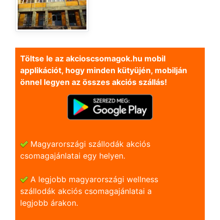
Töltse le az akcioscsomagok.hu mobil
applikációt, hogy minden kütyüjén, mobilján
önnel legyen az összes akciós szállás!
Magyarországi szállodák akciós
csomagajánlatai egy helyen.
A legjobb magyarországi wellness
szállodák akciós csomagajánlatai a
legjobb árakon.