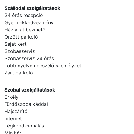
Szállodai szolgáltatások
24 órás recepció
Gyermekkedvezmény
Háziállat bevihető
Őrzött parkoló
Saját kert
Szobaszerviz
Szobaszerviz 24 órás
Több nyelven beszélő személyzet
Zárt parkoló
Szobai szolgáltatások
Erkély
Fürdőszoba káddal
Hajszárító
Internet
Légkondicionálás
Minibár