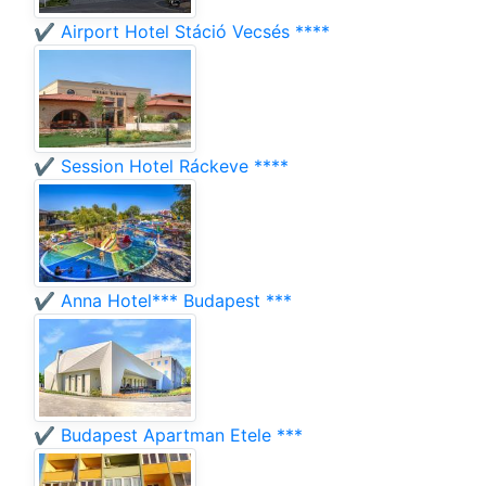
✔️ Airport Hotel Stáció Vecsés ****
✔️ Session Hotel Ráckeve ****
✔️ Anna Hotel*** Budapest ***
✔️ Budapest Apartman Etele ***