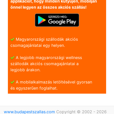
applikációt, hogy minden kütyüjén, mobilján
önnel legyen az összes akciós szállás!
Magyarországi szállodák akciós
csomagajánlatai egy helyen.
A legjobb magyarországi wellness
szállodák akciós csomagajánlatai a
legjobb árakon.
A mobilalkalmazás letöltésével gyorsan
és egyszerũen foglalhat.
www.budapestszallas.com
Copyright © 2002 - 2026