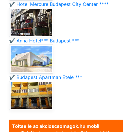
✔️ Hotel Mercure Budapest City Center ****
✔️ Anna Hotel*** Budapest ***
✔️ Budapest Apartman Etele ***
Töltse le az akcioscsomagok.hu mobil