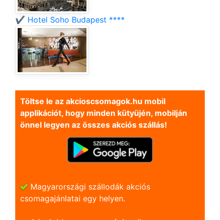
✔️ Hotel Soho Budapest ****
Töltse le az akcioscsomagok.hu mobil
applikációt, hogy minden kütyüjén, mobilján
önnel legyen az összes akciós szállás!
Magyarországi szállodák akciós
csomagajánlatai egy helyen.