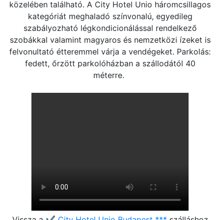
közelében található. A City Hotel Unio háromcsillagos
kategóriát meghaladó színvonalú, egyedileg
szabályozható légkondicionálással rendelkező
szobákkal valamint magyaros és nemzetközi ízeket is
felvonultató étteremmel várja a vendégeket. Parkolás:
fedett, őrzött parkolóházban a szállodától 40
méterre.
Vissza a
✔️ City Hotel Unio Budapest ***
szálláshoz