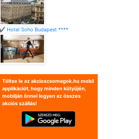
✔️ Hotel Soho Budapest ****
Töltse le az akcioscsomagok.hu mobil
applikációt, hogy minden kütyüjén,
mobilján önnel legyen az összes
akciós szállás!