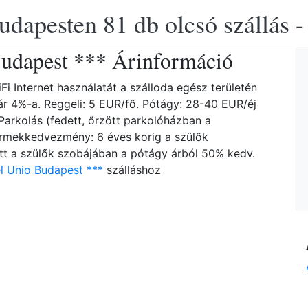
udapesten 81 db olcsó szállás -
Budapest *** Árinformáció
Fi Internet használatát a szálloda egész területén
aár 4%-a. Reggeli: 5 EUR/fő. Pótágy: 28-40 EUR/éj
 Parkolás (fedett, őrzött parkolóházban a
ermekkedvezmény: 6 éves korig a szülők
tt a szülők szobájában a pótágy árból 50% kedv.
l Unio Budapest ***
szálláshoz