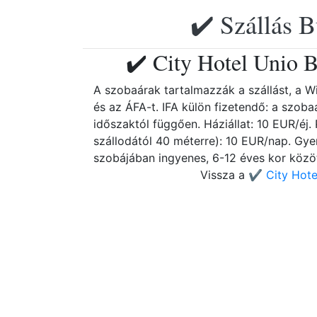
✔️ Szállás B
✔️ City Hotel Unio 
A szobaárak tartalmazzák a szállást, a Wi
és az ÁFA-t. IFA külön fizetendő: a szob
időszaktól függően. Háziállat: 10 EUR/éj.
szállodától 40 méterre): 10 EUR/nap. Gy
szobájában ingyenes, 6-12 éves kor közö
Vissza a
✔️ City Hote