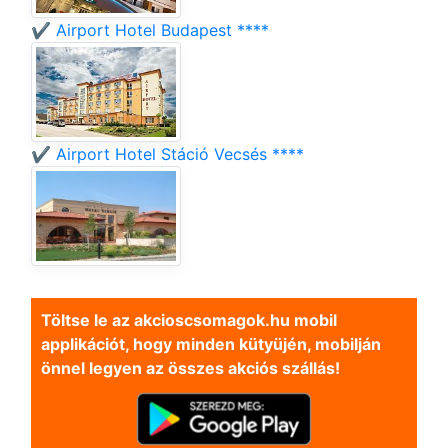
✔️ Airport Hotel Budapest ****
✔️ Airport Hotel Stáció Vecsés ****
Töltse le az akcioscsomagok.hu mobil
applikációt, hogy minden kütyüjén, mobilján
önnel legyen az összes akciós szállás!