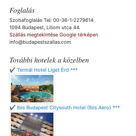
Foglalás
Szobafoglalás Tel: 00-36-1-2279614
1094 Budapest, Liliom utca 44.
Szállás megtekintése Google térképen
info@budapestszallas.com
További hotelek a közelben
✔️ Termál Hotel Liget Érd ***
✔️ Ibis Budapest Citysouth Hotel (Ibis Aero) ***