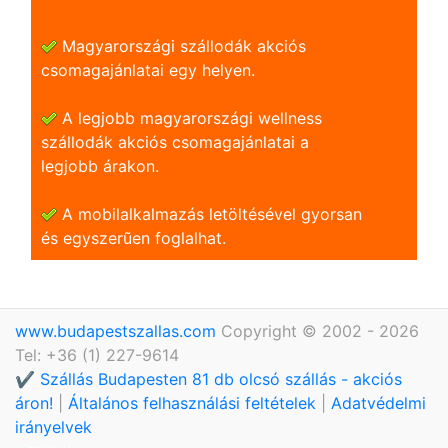
Magyarországi szállodák akciós
csomagajánlatai egy helyen.
A legjobb magyarországi wellness
szállodák akciós csomagajánlatai a
legjobb árakon.
A mobilalkalmazás letöltésével gyorsan
és egyszerũen foglalhat.
www.budapestszallas.com
Copyright © 2002 - 2026
Tel: +36 (1) 227-9614
✔️ Szállás Budapesten 81 db olcsó szállás - akciós
áron!
|
Általános felhasználási feltételek
|
Adatvédelmi
irányelvek