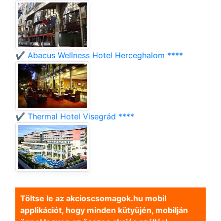
✔️ Abacus Wellness Hotel Herceghalom ****
✔️ Thermal Hotel Visegrád ****
Töltse le az akcioscsomagok.hu mobil
applikációt, hogy minden kütyüjén, mobilján