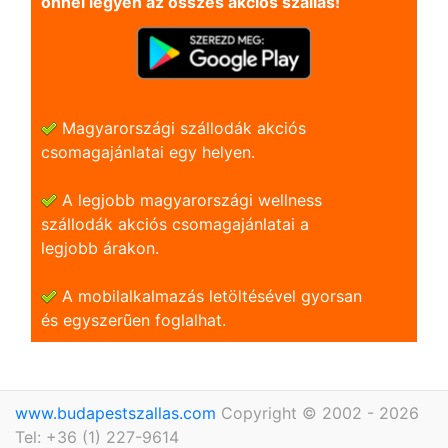
önnel legyen az összes akciós szállás!
Magyarországi szállodák akciós
csomagajánlatai egy helyen.
A legjobb magyarországi wellness
szállodák akciós csomagajánlatai a
legjobb árakon.
A mobilalkalmazás letöltésével gyorsan
és egyszerũen foglalhat.
www.budapestszallas.com
Copyright © 2002 - 2026
Tel: +36 (1) 227-9614