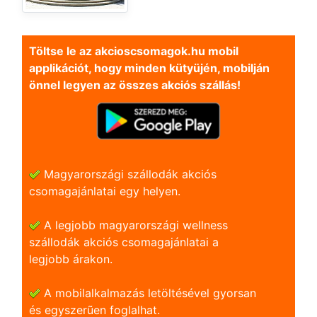
Töltse le az akcioscsomagok.hu mobil
applikációt, hogy minden kütyüjén, mobilján
önnel legyen az összes akciós szállás!
Magyarországi szállodák akciós
csomagajánlatai egy helyen.
A legjobb magyarországi wellness
szállodák akciós csomagajánlatai a
legjobb árakon.
A mobilalkalmazás letöltésével gyorsan
és egyszerũen foglalhat.