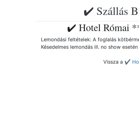
✔️ Szállás B
✔️ Hotel Római **
Lemondási feltételek: A foglalás kötbérm
Késedelmes lemondás ill. no show esetén 
Vissza a
✔️ Ho