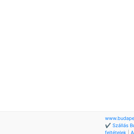
www.budape
✔️ Szállás B
feltételek
|
A