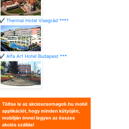
✔️ Thermal Hotel Visegrád ****
✔️ Alfa Art Hotel Budapest ***
Töltse le az akcioscsomagok.hu mobil
applikációt, hogy minden kütyüjén,
mobilján önnel legyen az összes
akciós szállás!