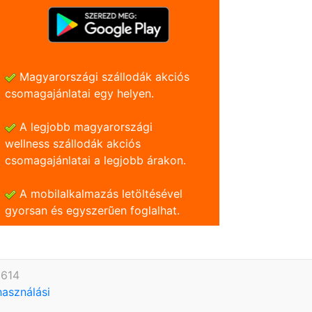
Magyarországi szállodák akciós
csomagajánlatai egy helyen.
A legjobb magyarországi
wellness szállodák akciós
csomagajánlatai a legjobb árakon.
A mobilalkalmazás letöltésével
gyorsan és egyszerũen foglalhat.
9614
használási