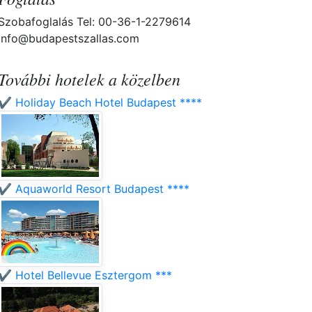
Szobafoglalás Tel: 00-36-1-2279614
info@budapestszallas.com
További hotelek a közelben
✔️ Holiday Beach Hotel Budapest ****
✔️ Aquaworld Resort Budapest ****
✔️ Hotel Bellevue Esztergom ***