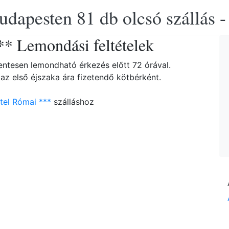
udapesten 81 db olcsó szállás -
* Lemondási feltételek
entesen lemondható érkezés előtt 72 órával.
az első éjszaka ára fizetendő kötbérként.
tel Római ***
szálláshoz