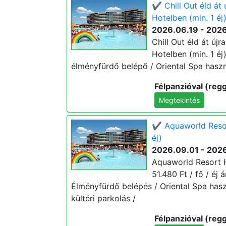
✔️ Chill Out éld át
Hotelben (min. 1 éj
2026.06.19 - 202
Chill Out éld át új
Hotelben (min. 1 éj)
élményfürdő belépő / Oriental Spa haszná
Félpanzióval (regg
Megtekintés
✔️ Aquaworld Resor
éj)
2026.09.01 - 2026
Aquaworld Resort H
51.480 Ft / fő / éj 
Élményfürdő belépés / Oriental Spa hasz
kültéri parkolás /
Félpanzióval (regg