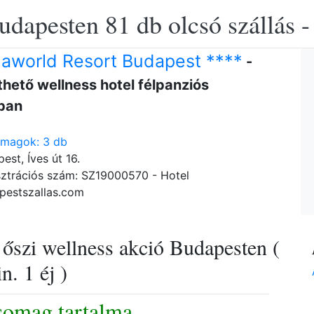
udapesten 81 db olcsó szállás -
aworld Resort Budapest ****
-
hető wellness hotel félpanziós
ban
omagok: 3 db
est, Íves út 16.
ztrációs szám: SZ19000570 - Hotel
pestszallas.com
őszi wellness akció Budapesten (
n. 1 éj )
somag tartalma