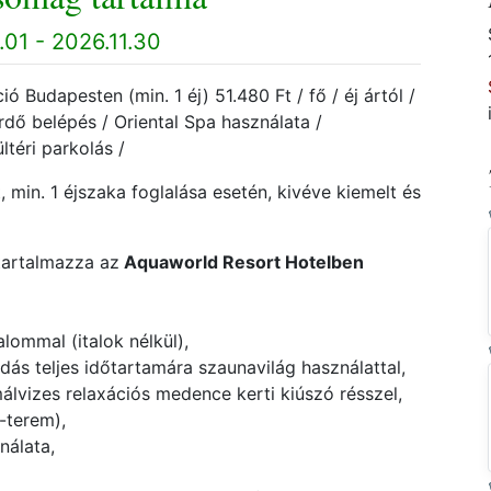
01 - 2026.11.30
 Budapesten (min. 1 éj) 51.480 Ft / fő / éj ártól /
rdő belépés / Oriental Spa használata /
ltéri parkolás /
, min. 1 éjszaka foglalása esetén, kivéve kiemelt és
tartalmazza az
Aquaworld Resort Hotelben
lommal (italok nélkül),
dás teljes időtartamára szaunavilág használattal,
málvizes relaxációs medence kerti kiúszó résszel,
-terem),
nálata,