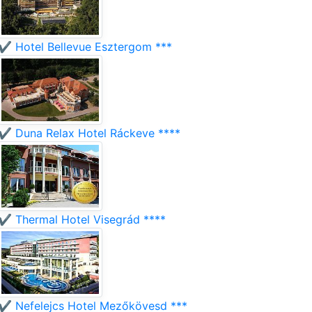
✔️ Hotel Bellevue Esztergom ***
✔️ Duna Relax Hotel Ráckeve ****
✔️ Thermal Hotel Visegrád ****
✔️ Nefelejcs Hotel Mezőkövesd ***