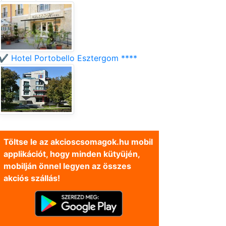
✔️ Hotel Portobello Esztergom ****
Töltse le az akcioscsomagok.hu mobil
applikációt, hogy minden kütyüjén,
mobilján önnel legyen az összes
akciós szállás!