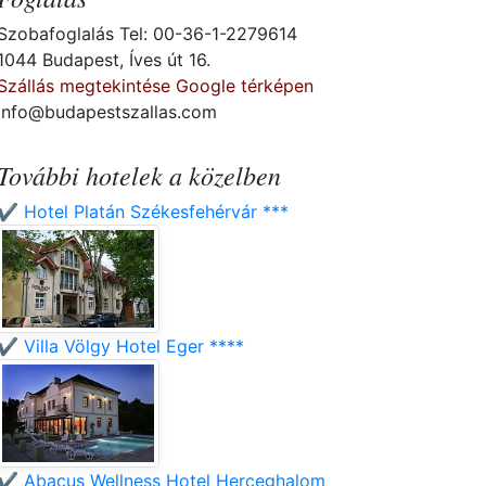
Szobafoglalás Tel: 00-36-1-2279614
1044 Budapest, Íves út 16.
Szállás megtekintése Google térképen
info@budapestszallas.com
További hotelek a közelben
✔️ Hotel Platán Székesfehérvár ***
✔️ Villa Völgy Hotel Eger ****
✔️ Abacus Wellness Hotel Herceghalom