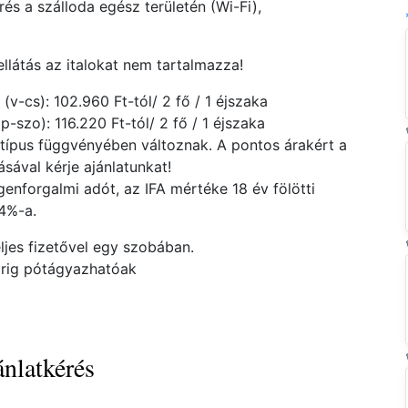
rés a szálloda egész területén (Wi-Fi),
llátás az italokat nem tartalmazza!
-cs): 102.960 Ft-tól/ 2 fő / 1 éjszaka
szo): 116.220 Ft-tól/ 2 fő / 1 éjszaka
atípus függvényében változnak. A pontos árakért a
ával kérje ajánlatunkat!
enforgalmi adót, az IFA mértéke 18 év fölötti
 4%-a.
ljes fizetővel egy szobában.
orig pótágyazhatóak
nlatkérés