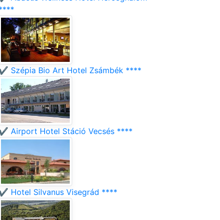
****
✔️ Szépia Bio Art Hotel Zsámbék ****
✔️ Airport Hotel Stáció Vecsés ****
✔️ Hotel Silvanus Visegrád ****