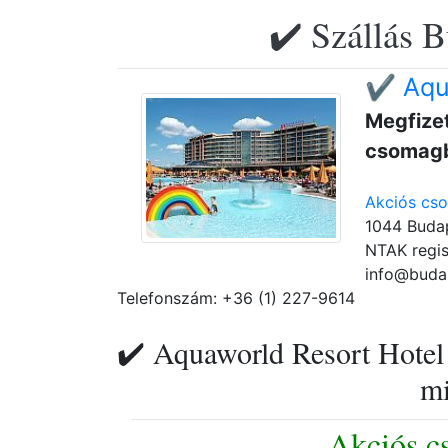
✔️ Szállás B
✔️ Aqu
Megfizet
csomag
Akciós cs
1044 Budap
NTAK regis
info@buda
Telefonszám: +36 (1) 227-9614
✔️ Aquaworld Resort Hotel 
mi
Akciós c