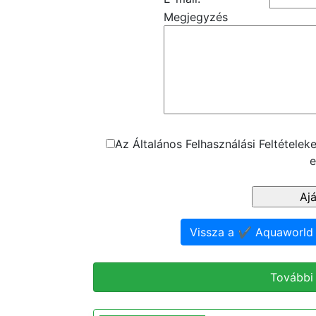
Megjegyzés
Az Általános Felhasználási Feltétele
e
Vissza a ✔️ Aquaworld 
További