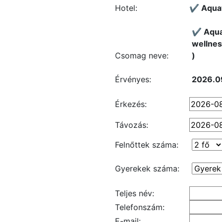
Hotel:
✔️ Aqua
✔️ Aqua
wellnes
Csomag neve:
)
Érvényes:
2026.09
Érkezés:
Távozás:
Felnőttek száma:
Gyerekek száma:
Teljes név:
Telefonszám:
E-mail: