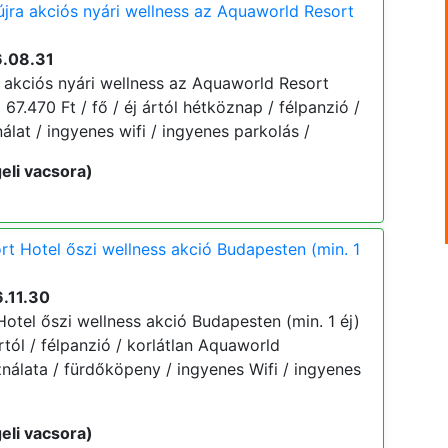
 újra akciós nyári wellness az Aquaworld Resort
)
6.08.31
ra akciós nyári wellness az Aquaworld Resort
 67.470 Ft / fő / éj ártól hétköznap / félpanzió /
lat / ingyenes wifi / ingyenes parkolás /
eli vacsora)
t Hotel őszi wellness akció Budapesten (min. 1
.11.30
otel őszi wellness akció Budapesten (min. 1 éj)
ártól / félpanzió / korlátlan Aquaworld
nálata / fürdőköpeny / ingyenes Wifi / ingyenes
eli vacsora)