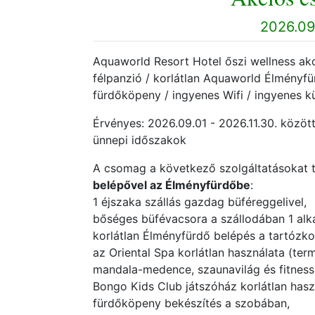
2026.09.
Aquaworld Resort Hotel őszi wellness akció
félpanzió / korlátlan Aquaworld Élményfü
fürdőköpeny / ingyenes Wifi / ingyenes kü
Érvényes: 2026.09.01 - 2026.11.30. között
ünnepi időszakok
A csomag a következő szolgáltatásokat 
belépővel az Élményfürdőbe
:
1 éjszaka szállás gazdag büféreggelivel,
bőséges büfévacsora a szállodában 1 alka
korlátlan Élményfürdő belépés a tartózko
az Oriental Spa korlátlan használata (ter
mandala-medence, szaunavilág és fitness
Bongo Kids Club játszóház korlátlan hasz
fürdőköpeny bekészítés a szobában,