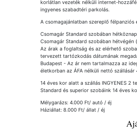
korlátlan vezeték nélküli internet-hozzáfé
ingyenes szabadtéri parkolás.
A csomagajánlatban szereplő félpanziós e
Csomagár Standard szobában hétköznap (v
Csomagár Standard szobában hétvégén (p-
Az árak a foglaltság és az elérhető szob
tervezett tartózkodás dátumának megadás
Budapest - Az ár nem tartalmazza az ideg
életkorban az ÁFA nélküli nettó szállásár
14 éves kor alatt a szállás INGYENES 2 te
Standard és superior szobáink 14 éves k
Mélygarázs: 4.000 Ft/ autó / éj
Háziállat: 8.000 Ft/ állat / éj
Ajá