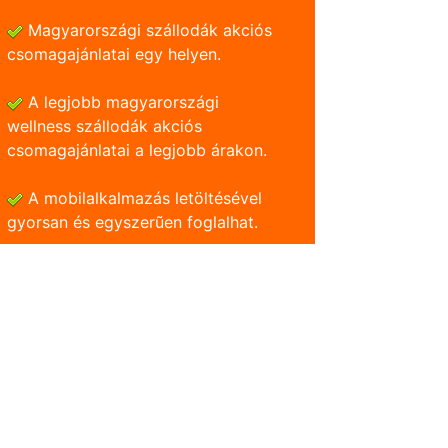
Magyarországi szállodák akciós
csomagajánlatai egy helyen.
A legjobb magyarországi
wellness szállodák akciós
csomagajánlatai a legjobb árakon.
A mobilalkalmazás letöltésével
gyorsan és egyszerũen foglalhat.