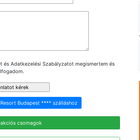
ket és Adatkezelési Szabályzatot megismertem és
lfogadom.
Resort Budapest **** szálláshoz
 akciós csomagok