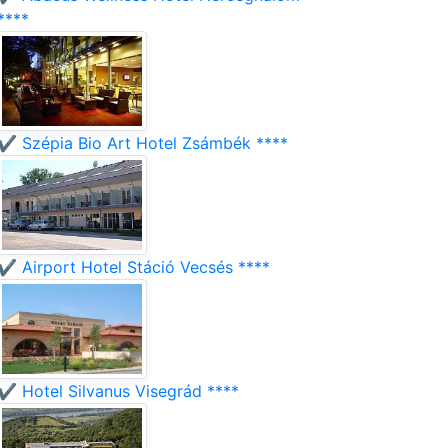
****
✔️ Szépia Bio Art Hotel Zsámbék ****
✔️ Airport Hotel Stáció Vecsés ****
✔️ Hotel Silvanus Visegrád ****