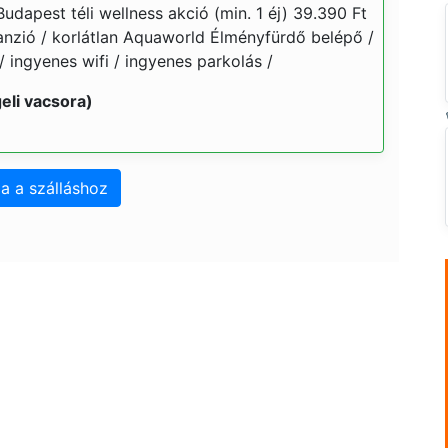
dapest téli wellness akció (min. 1 éj) 39.390 Ft
élpanzió / korlátlan Aquaworld Élményfürdő belépő /
/ ingyenes wifi / ingyenes parkolás /
eli vacsora)
a a szálláshoz