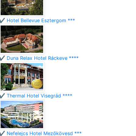
✔️ Hotel Bellevue Esztergom ***
✔️ Duna Relax Hotel Ráckeve ****
✔️ Thermal Hotel Visegrád ****
✔️ Nefelejcs Hotel Mezőkövesd ***