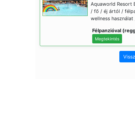
Aquaworld Resort Bu
/ fő / éj ártól / f
wellness használat 
Félpanzióval (regg
Megtekintés
Vissz