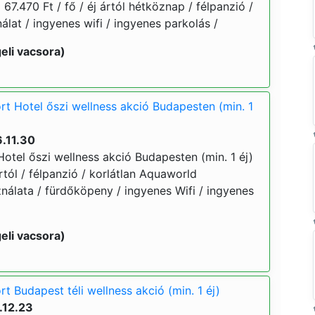
 67.470 Ft / fő / éj ártól hétköznap / félpanzió /
lat / ingyenes wifi / ingyenes parkolás /
eli vacsora)
t Hotel őszi wellness akció Budapesten (min. 1
.11.30
otel őszi wellness akció Budapesten (min. 1 éj)
ártól / félpanzió / korlátlan Aquaworld
nálata / fürdőköpeny / ingyenes Wifi / ingyenes
eli vacsora)
 Budapest téli wellness akció (min. 1 éj)
.12.23