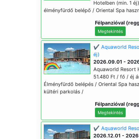
Hotelben (min. 1 éj)
élményfürdő belépő / Oriental Spa haszná
Félpanzióval (regg
Megtekintés
✔️ Aquaworld Resor
éj)
2026.09.01 - 2026
Aquaworld Resort H
51.480 Ft / fő / éj 
Élményfürdő belépés / Oriental Spa hasz
kültéri parkolás /
Félpanzióval (regg
Megtekintés
✔️ Aquaworld Resort
2026.12.01 - 2026