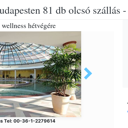
udapesten 81 db olcsó szállás -
wellness hétvégére
ás Tel: 00-36-1-2279614