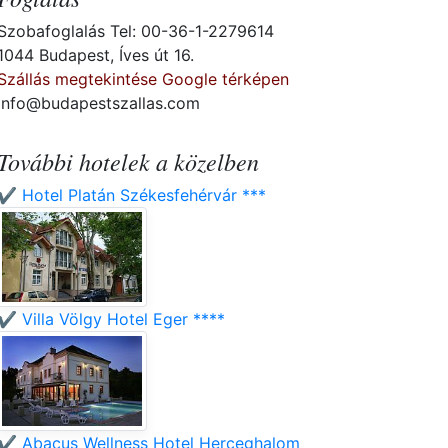
Szobafoglalás Tel: 00-36-1-2279614
1044 Budapest, Íves út 16.
Szállás megtekintése Google térképen
info@budapestszallas.com
További hotelek a közelben
✔️ Hotel Platán Székesfehérvár ***
✔️ Villa Völgy Hotel Eger ****
✔️ Abacus Wellness Hotel Herceghalom