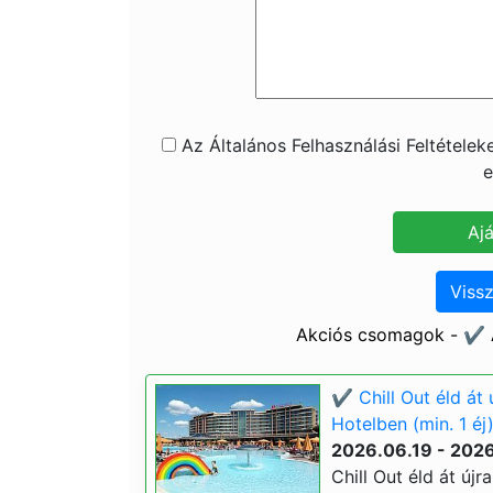
Az Általános Felhasználási Feltétele
e
Vissz
Akciós csomagok - ✔️ 
✔️ Chill Out éld át
Hotelben (min. 1 éj
2026.06.19 - 202
Chill Out éld át új