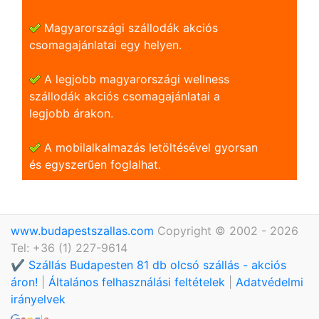
Magyarországi szállodák akciós
csomagajánlatai egy helyen.
A legjobb magyarországi wellness
szállodák akciós csomagajánlatai a
legjobb árakon.
A mobilalkalmazás letöltésével gyorsan
és egyszerũen foglalhat.
www.budapestszallas.com
Copyright © 2002 - 2026
Tel: +36 (1) 227-9614
✔️ Szállás Budapesten 81 db olcsó szállás - akciós
áron!
|
Általános felhasználási feltételek
|
Adatvédelmi
irányelvek