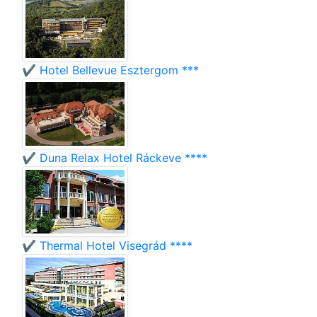
✔️ Hotel Bellevue Esztergom ***
✔️ Duna Relax Hotel Ráckeve ****
✔️ Thermal Hotel Visegrád ****