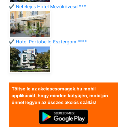
✔️ Nefelejcs Hotel Mezőkövesd ***
✔️ Hotel Portobello Esztergom ****
Töltse le az akcioscsomagok.hu mobil
applikációt, hogy minden kütyüjén, mobilján
önnel legyen az összes akciós szállás!