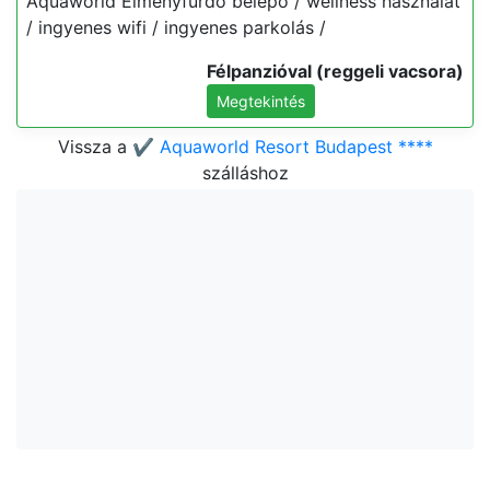
Aquaworld Élményfürdő belépő / wellness használat
/ ingyenes wifi / ingyenes parkolás /
Félpanzióval (reggeli vacsora)
Megtekintés
Vissza a
✔️ Aquaworld Resort Budapest ****
szálláshoz