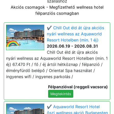
szálláshoz
Akciós csomagok - Megfizethető wellness hotel
félpanziós csomagban
✔️ Chill Out éld át újra akciós
nyári wellness az Aquaworld
Resort Hotelben (min. 1 éj)
2026.06.19 - 2026.08.31
Chill Out éld át újra akciós
nyári wellness az Aquaworld Resort Hotelben (min. 1
éj) 67.470 Ft / fő / éj ártól hétköznap / félpanzió /
élményfürdő belépő / Oriental Spa használat /
ingyenes wifi / ingyenes parkolás /
Félpanzióval (reggeli vacsora)
Megtekintés
✔️ Aquaworld Resort Hotel
őszi wellness akció Budapesten