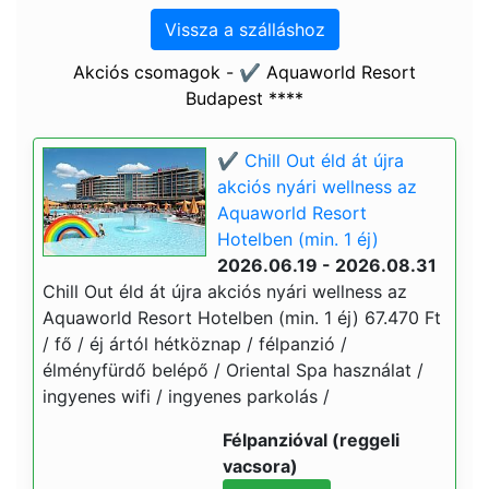
Vissza a szálláshoz
Akciós csomagok - ✔️ Aquaworld Resort
Budapest ****
✔️ Chill Out éld át újra
akciós nyári wellness az
Aquaworld Resort
Hotelben (min. 1 éj)
2026.06.19 - 2026.08.31
Chill Out éld át újra akciós nyári wellness az
Aquaworld Resort Hotelben (min. 1 éj) 67.470 Ft
/ fő / éj ártól hétköznap / félpanzió /
élményfürdő belépő / Oriental Spa használat /
ingyenes wifi / ingyenes parkolás /
Félpanzióval (reggeli
vacsora)