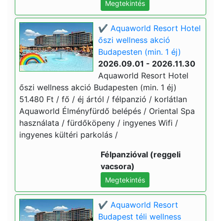
Megtekintés
✔️ Aquaworld Resort Hotel
őszi wellness akció
Budapesten (min. 1 éj)
2026.09.01 - 2026.11.30
Aquaworld Resort Hotel
őszi wellness akció Budapesten (min. 1 éj)
51.480 Ft / fő / éj ártól / félpanzió / korlátlan
Aquaworld Élményfürdő belépés / Oriental Spa
használata / fürdőköpeny / ingyenes Wifi /
ingyenes kültéri parkolás /
Félpanzióval (reggeli
vacsora)
Megtekintés
✔️ Aquaworld Resort
Budapest téli wellness