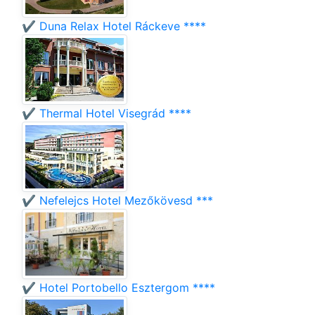
✔️ Duna Relax Hotel Ráckeve ****
✔️ Thermal Hotel Visegrád ****
✔️ Nefelejcs Hotel Mezőkövesd ***
✔️ Hotel Portobello Esztergom ****