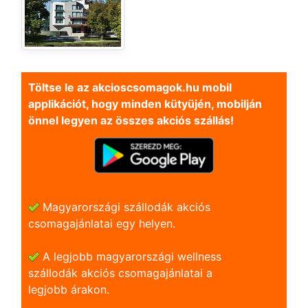
Töltse le az akcioscsomagok.hu mobil
applikációt, hogy minden kütyüjén, mobilján
önnel legyen az összes akciós szállás!
Magyarországi szállodák akciós
csomagajánlatai egy helyen.
A legjobb magyarországi wellness
szállodák akciós csomagajánlatai a
legjobb árakon.