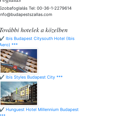
Szobafoglalás Tel: 00-36-1-2279614
info@budapestszallas.com
További hotelek a közelben
✔️ Ibis Budapest Citysouth Hotel (Ibis
Aero) ***
✔️ Ibis Styles Budapest City ***
✔️ Hunguest Hotel Millennium Budapest
***