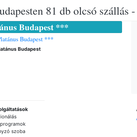
udapesten 81 db olcsó szállás -
tánus Budapest ***
Platánus Budapest ***
Platánus Budapest
olgáltatások
ionálás
 programok
yzó szoba