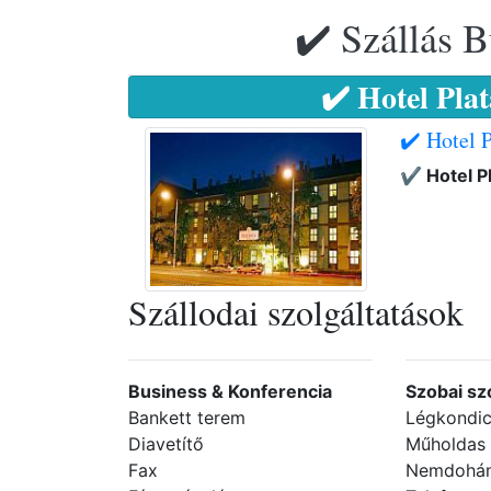
✔️ Szállás B
✔️ Hotel Pla
✔️ Hotel 
✔️ Hotel 
Szállodai szolgáltatások
Business & Konferencia
Szobai sz
Bankett terem
Légkondic
Diavetítő
Műholdas
Fax
Nemdohán