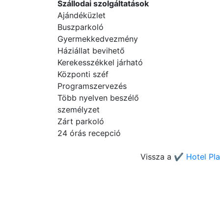
Szállodai szolgáltatások
Ajándéküzlet
Buszparkoló
Gyermekkedvezmény
Háziállat bevihető
Kerekesszékkel járható
Központi széf
Programszervezés
Több nyelven beszélő
személyzet
Zárt parkoló
24 órás recepció
Vissza a
✔️ Hotel Pl