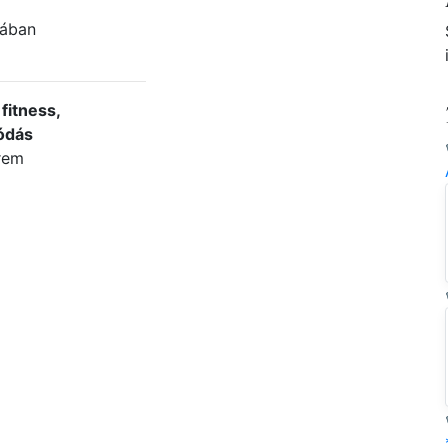
bában
fitness,
ódás
erem