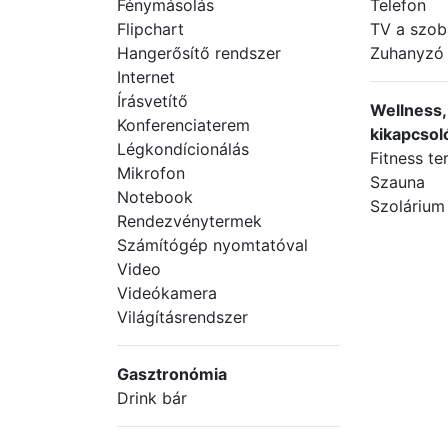
Fénymásolás
Telefon
Flipchart
TV a szo
Hangerősítő rendszer
Zuhanyzó
Internet
Írásvetítő
Wellness, 
Konferenciaterem
kikapcsol
Légkondícionálás
Fitness t
Mikrofon
Szauna
Notebook
Szolárium
Rendezvénytermek
Számítógép nyomtatóval
Video
Videókamera
Világításrendszer
Gasztronómia
Drink bár