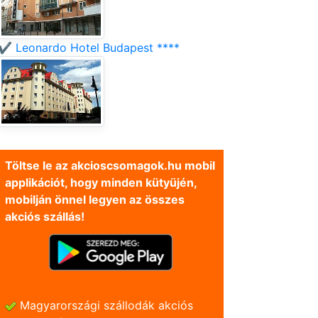
✔️ Leonardo Hotel Budapest ****
Töltse le az akcioscsomagok.hu mobil
applikációt, hogy minden kütyüjén,
mobilján önnel legyen az összes
akciós szállás!
Magyarországi szállodák akciós