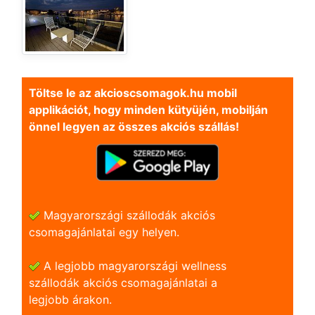
Töltse le az akcioscsomagok.hu mobil
applikációt, hogy minden kütyüjén, mobilján
önnel legyen az összes akciós szállás!
Magyarországi szállodák akciós
csomagajánlatai egy helyen.
A legjobb magyarországi wellness
szállodák akciós csomagajánlatai a
legjobb árakon.