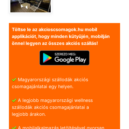
Töltse le az akcioscsomagok.hu mobil
applikációt, hogy minden kütyüjén, mobilján
önnel legyen az összes akciós szállás!
Magyarországi szállodák akciós
csomagajánlatai egy helyen.
A legjobb magyarországi wellness
szállodák akciós csomagajánlatai a
legjobb árakon.
A mobilalkalmazás letöltésével gyorsan