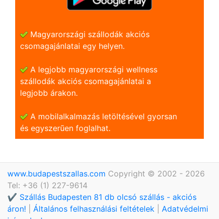
Magyarországi szállodák akciós
csomagajánlatai egy helyen.
A legjobb magyarországi wellness
szállodák akciós csomagajánlatai a
legjobb árakon.
A mobilalkalmazás letöltésével gyorsan
és egyszerũen foglalhat.
www.budapestszallas.com
Copyright © 2002 - 2026
Tel: +36 (1) 227-9614
✔️ Szállás Budapesten 81 db olcsó szállás - akciós
áron!
|
Általános felhasználási feltételek
|
Adatvédelmi