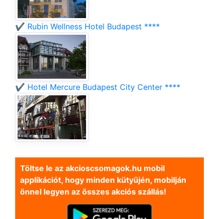
✔️ Rubin Wellness Hotel Budapest ****
✔️ Hotel Mercure Budapest City Center ****
Töltse le az akcioscsomagok.hu mobil
applikációt, hogy minden kütyüjén, mobilján
önnel legyen az összes akciós szállás!