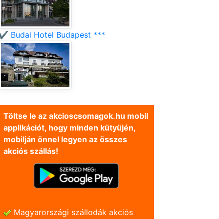
✔️ Budai Hotel Budapest ***
Töltse le az akcioscsomagok.hu mobil
applikációt, hogy minden kütyüjén,
mobilján önnel legyen az összes
akciós szállás!
Magyarországi szállodák akciós