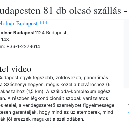
udapesten 81 db olcsó szállás -
Molnár Budapest ***
Molnár Budapest
1124 Budapest,
 143.
ám: +36-1-2279614
el video
 Budapest egyik legszebb, zöldövezeti, panorámás
 a Széchenyi hegyen, mégis közel a belvároshoz (6
akaszaihoz (1,5 km). A szálloda-komplexum egész
 van. A részben légkondicionált szobák varázslatos
es ételei, a vendégszerető személyzet figyelmessége
tesen garantálják, hogy mind az üzletemberek, mind
ták jól érezzék magukat a szállodában.