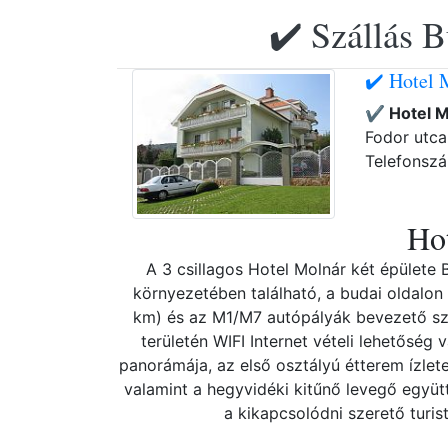
✔️ Szállás B
✔️ Hotel 
✔️ Hotel 
Fodor utca
Telefonsz
Hot
A 3 csillagos Hotel Molnár két épülete
környezetében található, a budai oldalon
km) és az M1/M7 autópályák bevezető sz
területén WIFI Internet vételi lehetőség
panorámája, az első osztályú étterem ízlet
valamint a hegyvidéki kitűnő levegő együt
a kikapcsolódni szerető turis