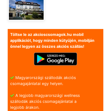
Töltse le az akcioscsomagok.hu mobil
applikációt, hogy minden kütyüjén, mobilján
önnel legyen az összes akciós szállás!
Magyarországi szállodák akciós
csomagajánlatai egy helyen.
A legjobb magyarországi wellness
szállodák akciós csomagajánlatai a
legjobb árakon.