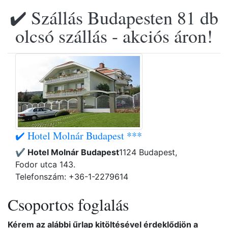
✔️ Szállás Budapesten 81 db
olcsó szállás - akciós áron!
✔️ Hotel Molnár Budapest ***
✔️ Hotel Molnár Budapest
1124 Budapest,
Fodor utca 143.
Telefonszám: +36-1-2279614
Csoportos foglalás
Kérem az alábbi űrlap kitöltésével érdeklődjön a