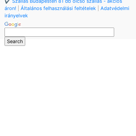
✔️ Szállás Budapesten 81 db olcsó szállás - akciós
áron!
|
Általános felhasználási feltételek
|
Adatvédelmi
irányelvek