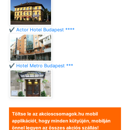
✔️ Actor Hotel Budapest ****
✔️ Hotel Metro Budapest ***
Töltse le az akcioscsomagok.hu mobil
applikációt, hogy minden kütyüjén, mobilján
önnel legyen az összes akciós szállás!