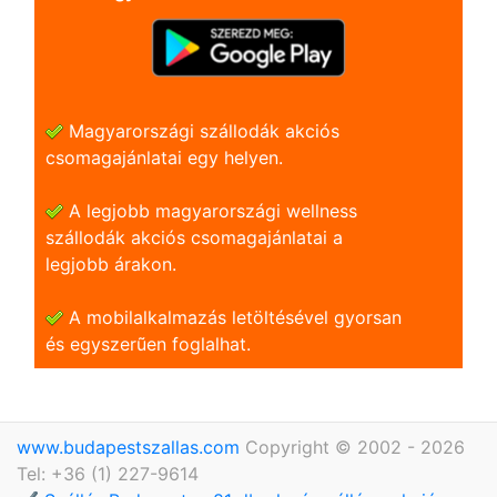
Magyarországi szállodák akciós
csomagajánlatai egy helyen.
A legjobb magyarországi wellness
szállodák akciós csomagajánlatai a
legjobb árakon.
A mobilalkalmazás letöltésével gyorsan
és egyszerũen foglalhat.
www.budapestszallas.com
Copyright © 2002 - 2026
Tel: +36 (1) 227-9614