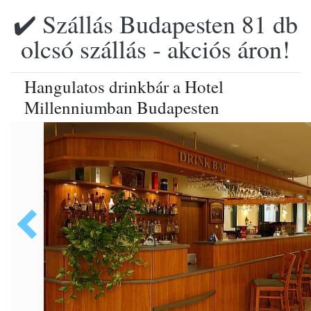
✔️ Szállás Budapesten 81 db
olcsó szállás - akciós áron!
Hangulatos drinkbár a Hotel
Millenniumban Budapesten