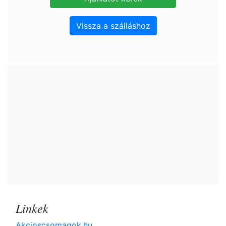
Vissza a szálláshoz
Linkek
Akcioscsomagok.hu