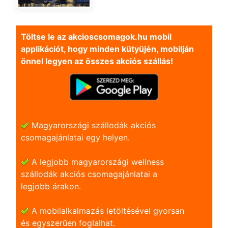
Töltse le az akcioscsomagok.hu mobil
applikációt, hogy minden kütyüjén, mobilján
önnel legyen az összes akciós szállás!
Magyarországi szállodák akciós
csomagajánlatai egy helyen.
A legjobb magyarországi wellness
szállodák akciós csomagajánlatai a
legjobb árakon.
A mobilalkalmazás letöltésével gyorsan
és egyszerũen foglalhat.