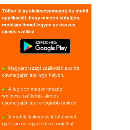
Töltse le az akcioscsomagok.hu mobil
applikációt, hogy minden kütyüjén,
mobilján önnel legyen az összes
akciós szállás!
Magyarországi szállodák akciós
csomagajánlatai egy helyen.
A legjobb magyarországi
wellness szállodák akciós
csomagajánlatai a legjobb árakon.
A mobilalkalmazás letöltésével
gyorsan és egyszerũen foglalhat.