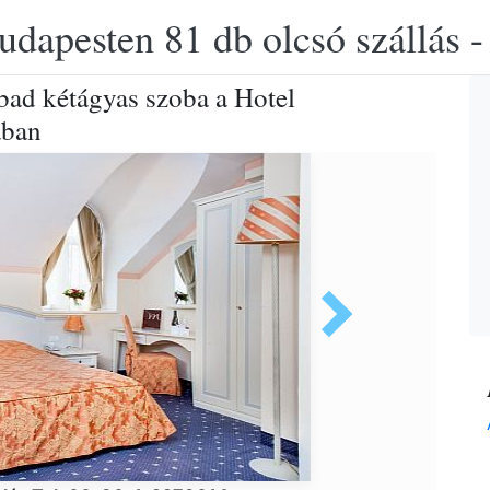
udapesten 81 db olcsó szállás -
ad kétágyas szoba a Hotel
ában