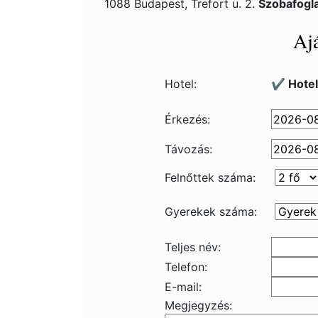
1088 Budapest, Trefort u. 2.
Szobafogl
Ajá
Hotel:
✔️ Hote
Érkezés:
Távozás:
Felnőttek száma:
Gyerekek száma:
Teljes név:
Telefon:
E-mail:
Megjegyzés: