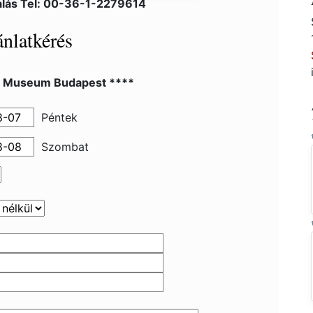
alás Tel: 00-36-1-2279614
nlatkérés
l Museum Budapest ****
Péntek
Szombat