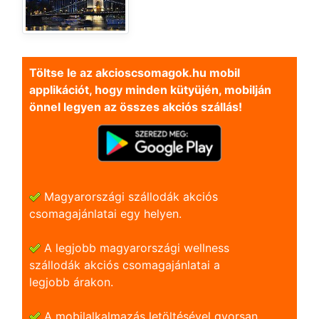
Töltse le az akcioscsomagok.hu mobil
applikációt, hogy minden kütyüjén, mobilján
önnel legyen az összes akciós szállás!
Magyarországi szállodák akciós
csomagajánlatai egy helyen.
A legjobb magyarországi wellness
szállodák akciós csomagajánlatai a
legjobb árakon.
A mobilalkalmazás letöltésével gyorsan