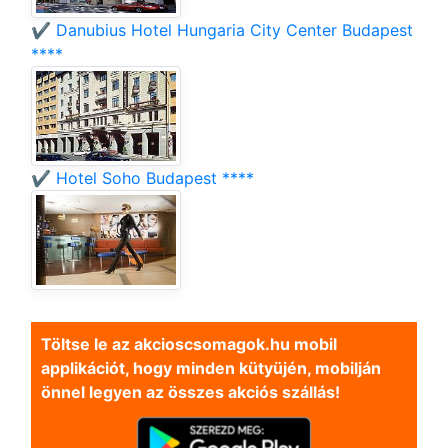
✔️ Danubius Hotel Hungaria City Center Budapest
****
✔️ Hotel Soho Budapest ****
Töltse le az akcioscsomagok.hu mobil
applikációt, hogy minden kütyüjén, mobilján
önnel legyen az összes akciós szállás!