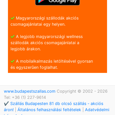
Magyarországi szállodák akciós
csomagajánlatai egy helyen.
A legjobb magyarországi wellness
szállodák akciós csomagajánlatai a
legjobb árakon.
A mobilalkalmazás letöltésével gyorsan
és egyszerũen foglalhat.
www.budapestszallas.com
Copyright © 2002 - 2026
Tel: +36 (1) 227-9614
✔️ Szállás Budapesten 81 db olcsó szállás - akciós
áron!
|
Általános felhasználási feltételek
|
Adatvédelmi