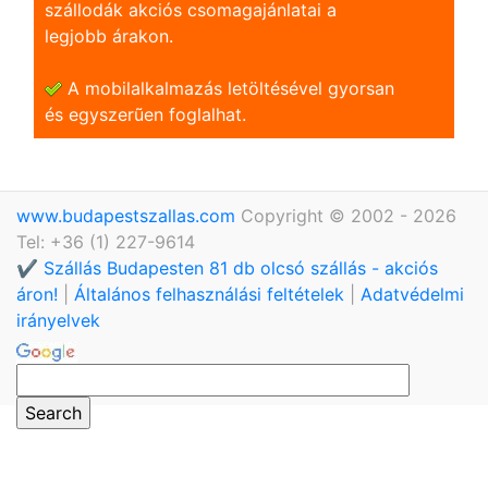
szállodák akciós csomagajánlatai a
legjobb árakon.
A mobilalkalmazás letöltésével gyorsan
és egyszerũen foglalhat.
www.budapestszallas.com
Copyright © 2002 - 2026
Tel: +36 (1) 227-9614
✔️ Szállás Budapesten 81 db olcsó szállás - akciós
áron!
|
Általános felhasználási feltételek
|
Adatvédelmi
irányelvek