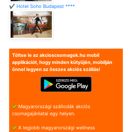
✔️ Hotel Soho Budapest ****
Töltse le az akcioscsomagok.hu mobil
applikációt, hogy minden kütyüjén, mobilján
önnel legyen az összes akciós szállás!
Magyarországi szállodák akciós
csomagajánlatai egy helyen.
A legjobb magyarországi wellness