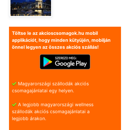
Töltse le az akcioscsomagok.hu mobil
applikációt, hogy minden kütyüjén, mobilján
önnel legyen az összes akciós szállás!
Magyarországi szállodák akciós
csomagajánlatai egy helyen.
A legjobb magyarországi wellness
szállodák akciós csomagajánlatai a
legjobb árakon.