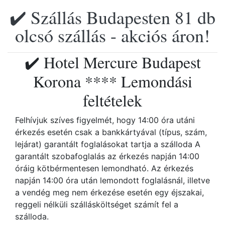
✔️ Szállás Budapesten 81 db
olcsó szállás - akciós áron!
✔️ Hotel Mercure Budapest
Korona **** Lemondási
feltételek
Felhívjuk szíves figyelmét, hogy 14:00 óra utáni
érkezés esetén csak a bankkártyával (típus, szám,
lejárat) garantált foglalásokat tartja a szálloda A
garantált szobafoglalás az érkezés napján 14:00
óráig kötbérmentesen lemondható. Az érkezés
napján 14:00 óra után lemondott foglalásnál, illetve
a vendég meg nem érkezése esetén egy éjszakai,
reggeli nélküli szállásköltséget számít fel a
szálloda.