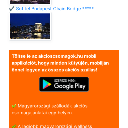
✔️ Sofitel Budapest Chain Bridge *****
Töltse le az akcioscsomagok.hu mobil
applikációt, hogy minden kütyüjén, mobilján
önnel legyen az összes akciós szállás!
Magyarországi szállodák akciós
csomagajánlatai egy helyen.
A legjobb magyarországi wellness