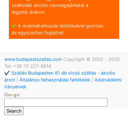
szállodák akciós csomagajánlatai a
legjobb árakon.
A mobilalkalmazás letöltésével gyorsan
és egyszerũen foglalhat.
www.budapestszallas.com
Copyright © 2002 - 2026
Tel: +36 (1) 227-9614
✔️ Szállás Budapesten 81 db olcsó szállás - akciós
áron!
|
Általános felhasználási feltételek
|
Adatvédelmi
irányelvek