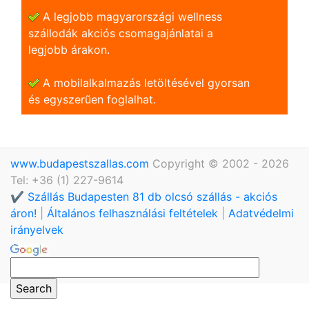
A legjobb magyarországi wellness
szállodák akciós csomagajánlatai a
legjobb árakon.
A mobilalkalmazás letöltésével gyorsan
és egyszerũen foglalhat.
www.budapestszallas.com
Copyright © 2002 - 2026
Tel: +36 (1) 227-9614
✔️ Szállás Budapesten 81 db olcsó szállás - akciós
áron!
|
Általános felhasználási feltételek
|
Adatvédelmi
irányelvek