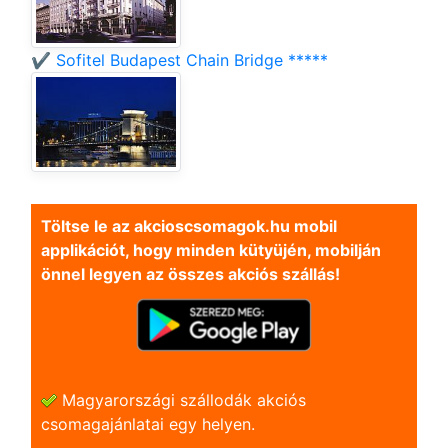
✔️ Sofitel Budapest Chain Bridge *****
Töltse le az akcioscsomagok.hu mobil
applikációt, hogy minden kütyüjén, mobilján
önnel legyen az összes akciós szállás!
Magyarországi szállodák akciós
csomagajánlatai egy helyen.