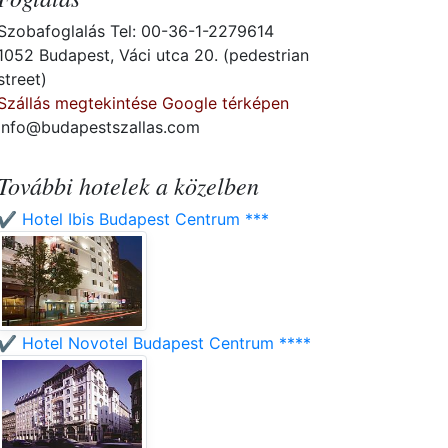
Szobafoglalás Tel: 00-36-1-2279614
1052 Budapest, Váci utca 20. (pedestrian
street)
Szállás megtekintése Google térképen
info@budapestszallas.com
További hotelek a közelben
✔️ Hotel Ibis Budapest Centrum ***
✔️ Hotel Novotel Budapest Centrum ****