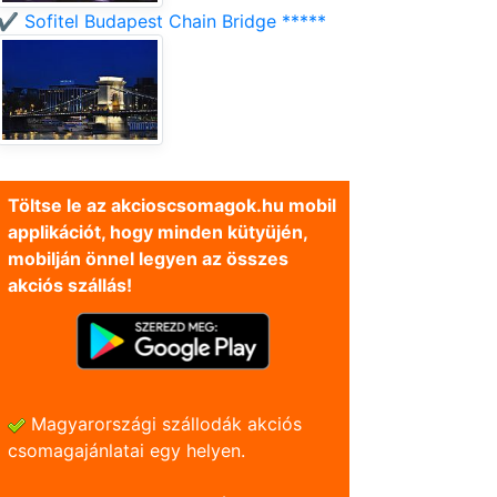
✔️ Sofitel Budapest Chain Bridge *****
Töltse le az akcioscsomagok.hu mobil
applikációt, hogy minden kütyüjén,
mobilján önnel legyen az összes
akciós szállás!
Magyarországi szállodák akciós
csomagajánlatai egy helyen.