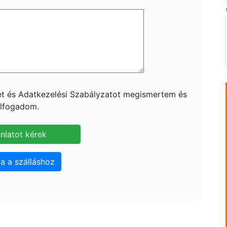
ket és Adatkezelési Szabályzatot megismertem és
lfogadom.
a a szálláshoz