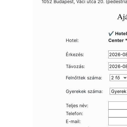
1052 Budapest, Váci utca 20. (pedestri
Ajá
✔️ Hote
Hotel:
Center 
Érkezés:
Távozás:
Felnőttek száma:
Gyerekek száma:
Teljes név:
Telefon:
E-mail: