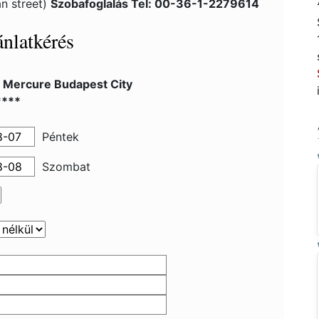
an street)
Szobafoglalás Tel: 00-36-1-2279614
nlatkérés
l Mercure Budapest City
****
Péntek
Szombat